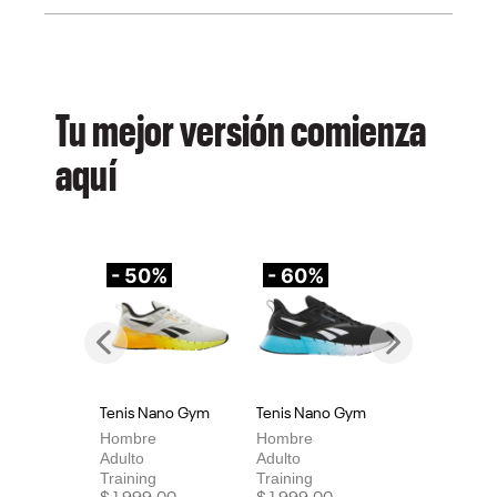
Tu mejor versión comienza
aquí
- 50%
- 60%
-
Previous
Next
Tenis Nano Gym
Tenis Nano Gym
Te
Hombre
Hombre
Mu
Adulto
Adulto
Adu
Training
Training
Tra
Price reduced from
to
Price reduced from
to
Pri