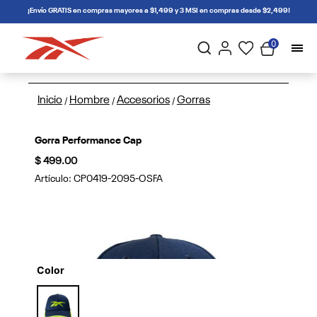
connectif
¡Envío GRATIS en compras mayores a $1,499 y 3 MSI en compras desde $2,499!
0
Inicio
Hombre
Accesorios
Gorras
/
/
/
Gorra Performance Cap
$ 499.00
Artículo:
CP0419-2095-OSFA
Color