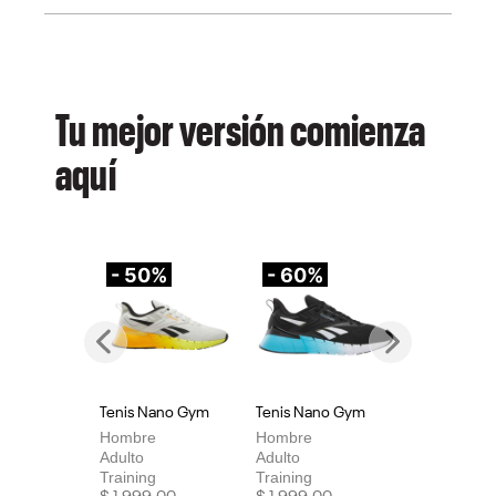
Tu mejor versión comienza
aquí
- 50%
- 60%
-
Previous
Next
Tenis Nano Gym
Tenis Nano Gym
Te
Hombre
Hombre
Mu
Adulto
Adulto
Adu
Training
Training
Tra
Price reduced from
to
Price reduced from
to
Pri