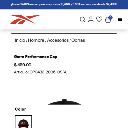
connectif
¡Envío GRATIS en compras mayores a $1,499 y 3 MSI en compras desde $2,499!
0
Inicio
Hombre
Accesorios
Gorras
/
/
/
Gorra Performance Cap
$ 499.00
Artículo:
CP0433-2095-OSFA
Color