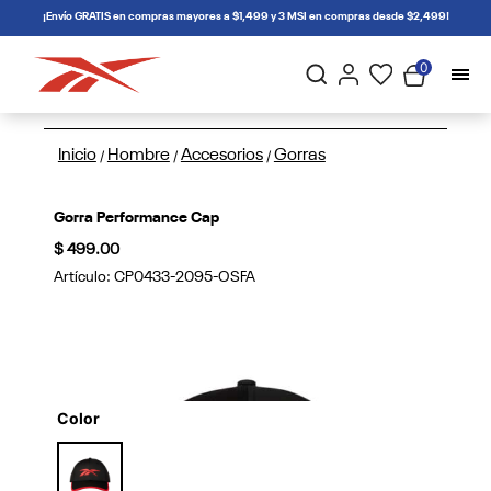
connectif
¡Envío GRATIS en compras mayores a $1,499 y 3 MSI en compras desde $2,499!
0
Inicio
Hombre
Accesorios
Gorras
/
/
/
Gorra Performance Cap
$ 499.00
Artículo:
CP0433-2095-OSFA
Color