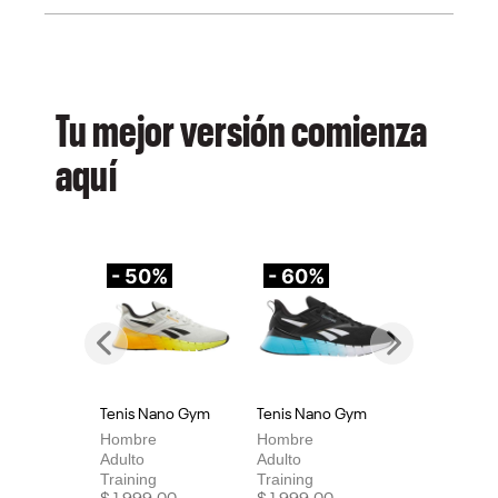
Tu mejor versión comienza
aquí
- 50%
- 60%
-
Previous
Next
Tenis Nano Gym
Tenis Nano Gym
Te
Hombre
Hombre
Mu
Adulto
Adulto
Adu
Training
Training
Tra
Price reduced from
to
Price reduced from
to
Pri