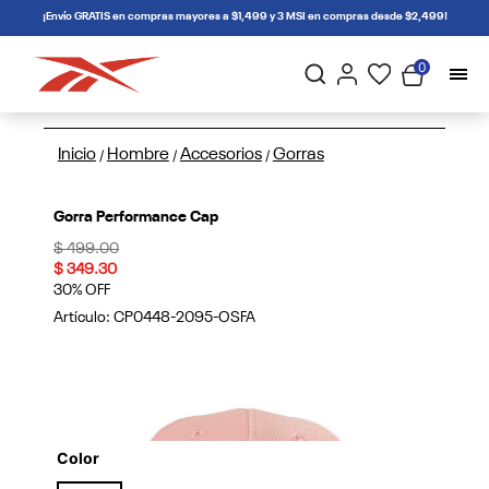
connectif
¡Envío GRATIS en compras mayores a $1,499 y 3 MSI en compras desde $2,499!
0
Inicio
Hombre
Accesorios
Gorras
/
/
/
Gorra Performance Cap
Price reduced from
to
$ 499.00
$ 349.30
30% OFF
Artículo:
CP0448-2095-OSFA
Color