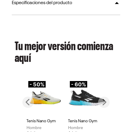
Especificaciones del producto
Tu mejor versión comienza
aquí
- 50%
- 60%
-
Previous
Next
Tenis Nano Gym
Tenis Nano Gym
Te
Hombre
Hombre
Mu