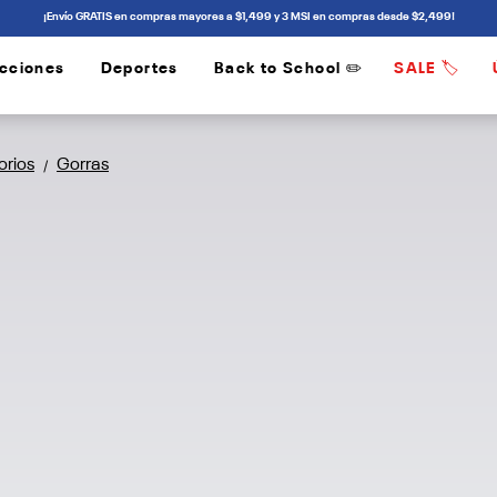
¡Envío GRATIS en compras mayores a $1,499 y 3 MSI en compras desde $2,499!
cciones
Deportes
Back to School ✏️
SALE 🏷️
/
/
orios
Gorras
/