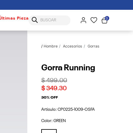
0
Últimas Piezas
Hombre
Accesorios
Gorras
Gorra Running
Price reduced from
to
$ 499.00
$ 349.30
30% OFF
Artículo:
CP0225-1009-OSFA
Color:
GREEN