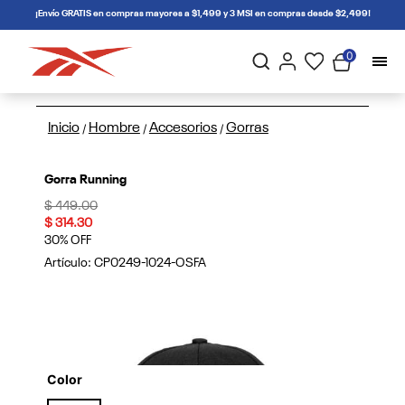
connectif
¡Envío GRATIS en compras mayores a $1,499 y 3 MSI en compras desde $2,499!
0
Inicio
Hombre
Accesorios
Gorras
/
/
/
Gorra Running
Price reduced from
to
$ 449.00
$ 314.30
30% OFF
Artículo:
CP0249-1024-OSFA
Color