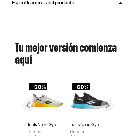
Especificaciones del producto
Tu mejor versión comienza
aquí
- 50%
- 60%
-
Previous
Next
Tenis Nano Gym
Tenis Nano Gym
Te
Hombre
Hombre
Mu