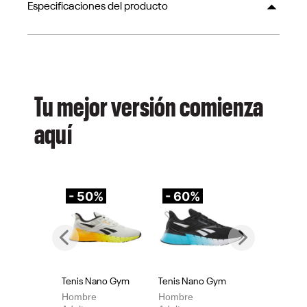
Especificaciones del producto
Tu mejor versión comienza
aquí
- 50%
- 60%
-
Previous
Next
Tenis Nano Gym
Tenis Nano Gym
Te
Hombre
Hombre
Mu