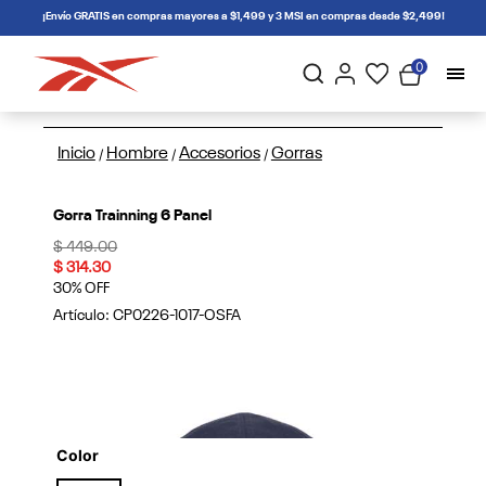
connectif
¡Envío GRATIS en compras mayores a $1,499 y 3 MSI en compras desde $2,499!
0
Inicio
Hombre
Accesorios
Gorras
/
/
/
Gorra Trainning 6 Panel
Price reduced from
to
$ 449.00
$ 314.30
30% OFF
Artículo:
CP0226-1017-OSFA
Color