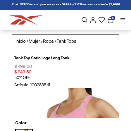
connectif
¡Envío GRATIS en compras mayores a $1,499 y 3 MSI en compras desde $2,499!
0
Inicio
Mujer
Ropa
Tank Tops
/
/
/
Tank Top Satin Logo Long Tank
Price reduced from
to
$ 499.00
$ 249.50
50% OFF
Artículo:
100253841
Color