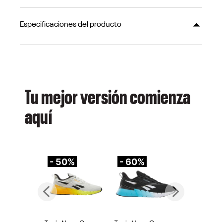
Especificaciones del producto
Tu mejor versión comienza
aquí
- 50%
- 60%
-
Previous
Next