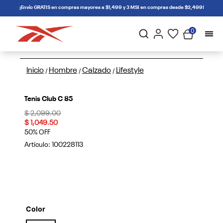
connectif
¡Envío GRATIS en compras mayores a $1,499 y 3 MSI en compras desde $2,499!
0
Inicio
Hombre
Calzado
Lifestyle
/
/
/
Tenis Club C 85
Price reduced from
to
$ 2,099.00
$ 1,049.50
50% OFF
Artículo:
100228113
Color