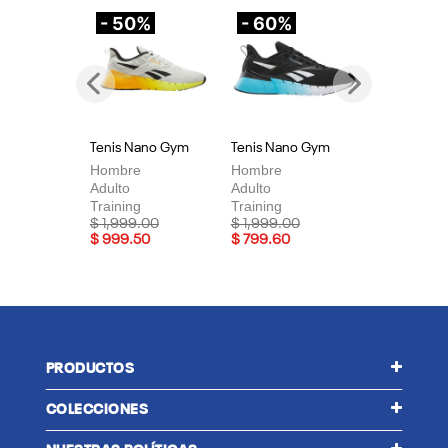
- 50%
- 60%
-
Previous
Next
Tenis Nano Gym
Tenis Nano Gym
Te
Hombre
Hombre
Mu
Adulto
Adulto
Adu
Training
Training
Tra
Price reduced from
to
Price reduced from
to
Pri
$ 1,999.00
$ 1,999.00
$ 
$ 999.50
$ 799.60
$ 
PRODUCTOS
COLECCIONES