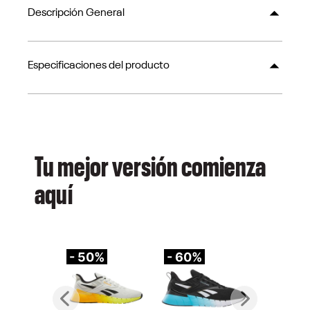
Descripción General
Especificaciones del producto
Tu mejor versión comienza
aquí
- 50%
- 60%
-
Previous
Next