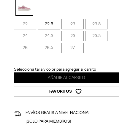
Previous
Next
selected
22
22.5
23
23.5
24
24.5
25
25.5
26
26.5
27
Selecciona talla y color para agregar al carrito
AÑADIR AL CARRITO
FAVORITOS
ENVÍOS GRATIS A NIVEL NACIONAL
¡SOLO PARA MIEMBROS!