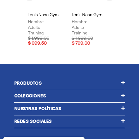
Tenis Nano Gym
Tenis Nano Gym
Te
Hombre
Hombre
Mu
Adulto
Adulto
Adu
Training
Training
Tra
Price reduced from
to
Price reduced from
to
Pri
$ 1,999.00
$ 1,999.00
$ 
$ 999.50
$ 799.60
$ 
PRODUCTOS
COLECCIONES
NUESTRAS POLÍTICAS
REDES SOCIALES