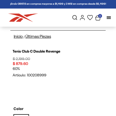
connectif
¡Envío GRATIS en compras mayores a $1,499 y 3 MSI en compras desde $2,499!
0
Inicio
Últimas Piezas
/
Tenis Club C Double Revenge
Price reduced from
to
$ 2,199.00
$ 879.60
60%
Artículo:
100208999
Color