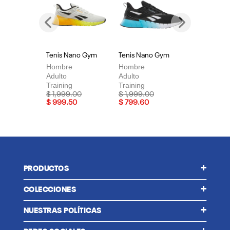
Previous
Next
Tenis Nano Gym
Tenis Nano Gym
Te
Hombre
Hombre
Mu
Adulto
Adulto
Adu
Training
Training
Tra
Price reduced from
to
Price reduced from
to
Pri
$ 1,999.00
$ 1,999.00
$ 
$ 999.50
$ 799.60
$ 
PRODUCTOS
COLECCIONES
NUESTRAS POLÍTICAS