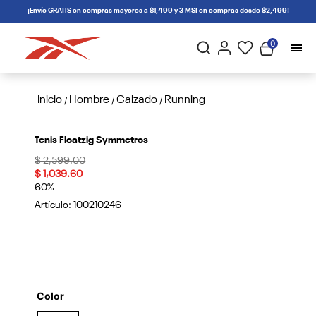
connectif
¡Envío GRATIS en compras mayores a $1,499 y 3 MSI en compras desde $2,499!
0
Inicio
Hombre
Calzado
Running
/
/
/
Tenis Floatzig Symmetros
Price reduced from
to
$ 2,599.00
$ 1,039.60
60%
Artículo:
100210246
Color