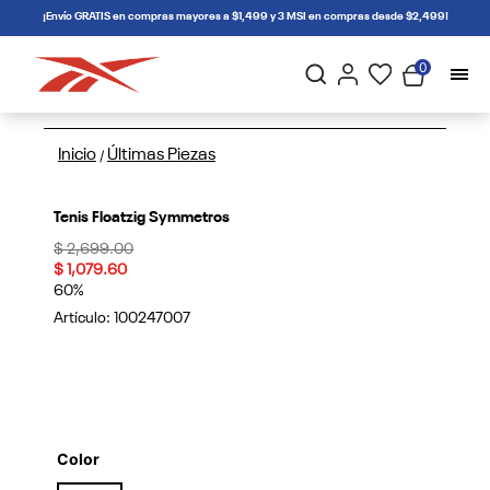
connectif
¡Envío GRATIS en compras mayores a $1,499 y 3 MSI en compras desde $2,499!
0
Inicio
Últimas Piezas
/
Tenis Floatzig Symmetros
Price reduced from
to
$ 2,699.00
$ 1,079.60
60%
Artículo:
100247007
Color