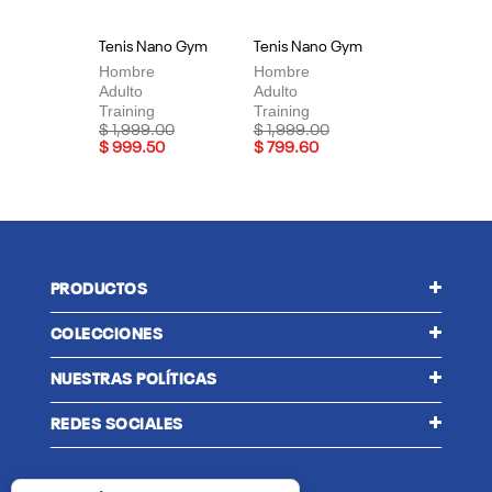
Tenis Nano Gym
Tenis Nano Gym
Te
Hombre
Hombre
Mu
Adulto
Adulto
Adu
Training
Training
Tra
Price reduced from
to
Price reduced from
to
Pri
$ 1,999.00
$ 1,999.00
$ 
$ 999.50
$ 799.60
$ 
PRODUCTOS
COLECCIONES
NUESTRAS POLÍTICAS
REDES SOCIALES