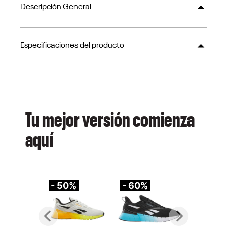
Descripción General
Especificaciones del producto
Tu mejor versión comienza
aquí
- 50%
- 60%
-
Previous
Next