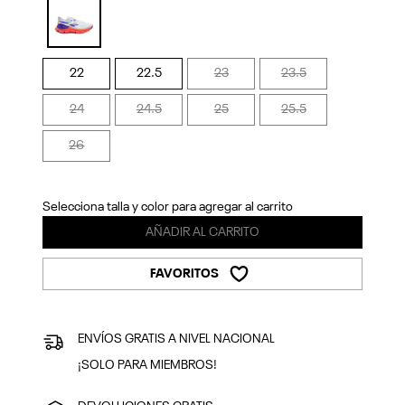
Previous
Next
selected
22
22.5
23
23.5
24
24.5
25
25.5
26
Selecciona talla y color para agregar al carrito
AÑADIR AL CARRITO
FAVORITOS
ENVÍOS GRATIS A NIVEL NACIONAL
¡SOLO PARA MIEMBROS!