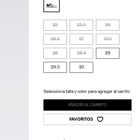
selected
25
25.5
26
26.5
27
27.5
28
28.5
29
29.5
30
Selecciona talla y color para agregar al carrito
AÑADIR AL CARRITO
FAVORITOS