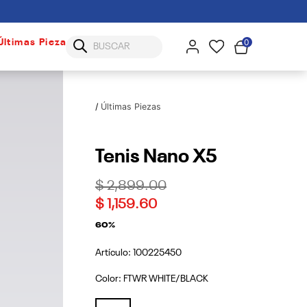
0
Últimas Piezas
Últimas Piezas
Tenis Nano X5
Price reduced from
to
$ 2,899.00
$ 1,159.60
60%
Artículo:
100225450
Color:
FTWR WHITE/BLACK