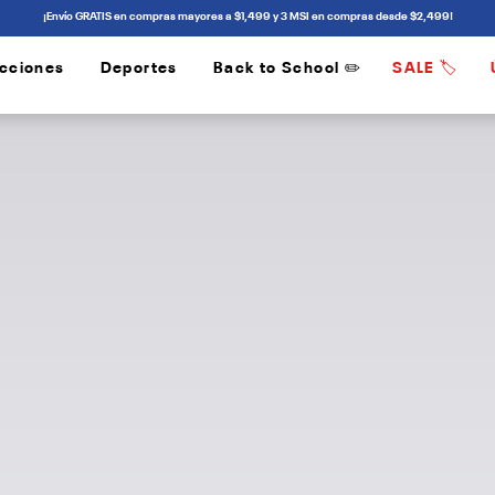
¡Envío GRATIS en compras mayores a $1,499 y 3 MSI en compras desde $2,499!
cciones
Deportes
Back to School ✏️
SALE 🏷️
/
/